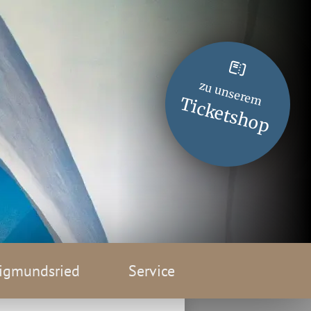
zu unserem
Ticketshop
igmundsried
Service